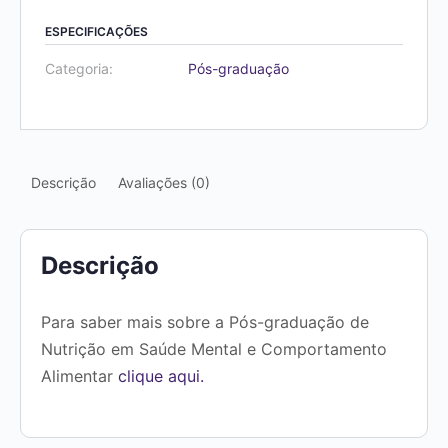
graduação
de
ESPECIFICAÇÕES
Nutrição
Categoria:
Pós-graduação
em
Saúde
Mental
e
Descrição
Avaliações (0)
Comportamento
Alimentar
quantidade
Descrição
Para saber mais sobre a Pós-graduação de
Nutrição em Saúde Mental e Comportamento
Alimentar
clique aqui.