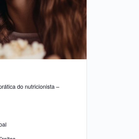
ática do nutricionista –
oal
Freitas