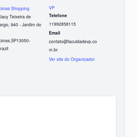
VP
inas Shopping
Telefone
Jacy Teixeira de
11992858115
rgo, 940 - Jardim do
Email
inas
,
SP
13050-
contato@faculdadevp.co
razil
m.br
Ver site do Organizador