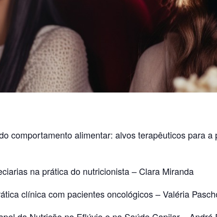
o comportamento alimentar: alvos terapêuticos para a pr
iarias na prática do nutricionista – Clara Miranda
tica clínica com pacientes oncológicos – Valéria Pasch
apel da Nutrição no Eflúvio e na Saúde Capilar – André 