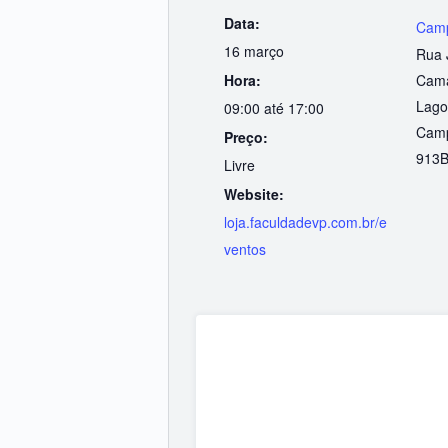
Data:
Camp
16 março
Rua 
Hora:
Cama
Lago
09:00 até 17:00
Camp
Preço:
913
B
Livre
Website:
loja.faculdadevp.com.br/e
ventos