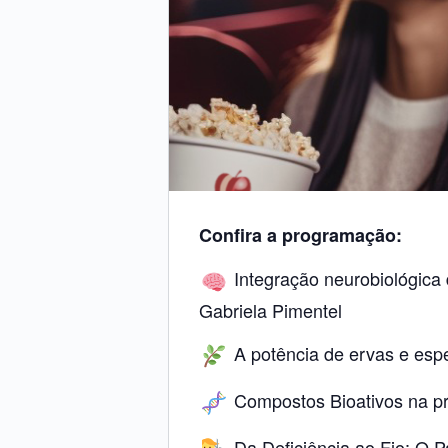
Confira a programação:
Integração neurobiológica d
Gabriela Pimentel
A potência de ervas e espec
Compostos Bioativos na prá
Da Deficiência ao Fio: O P